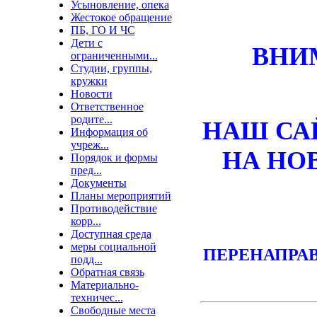
Усыновление, опека
Жестокое обращение
ПБ, ГО И ЧС
Дети с
ВНИМ
ограниченными...
Студии, группы,
кружки
Новости
Ответственное
родите...
НАШ СА
Информация об
учреж...
НА НО
Порядок и формы
пред...
Документы
Планы мероприятий
Противодействие
корр...
Доступная среда
меры социальной
ПЕРЕНАПРАВЛ
подд...
Обратная связь
Материально-
техничес...
Свободные места